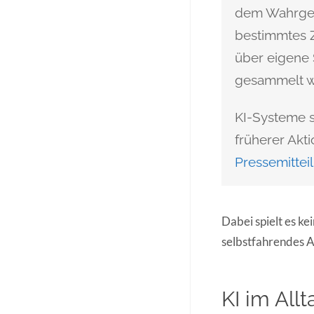
dem Wahrge
bestimmtes Z
über eigene 
gesammelt wu
KI-Systeme s
früherer Akt
Pressemittei
Dabei spielt es ke
selbstfahrendes A
KI im Allt