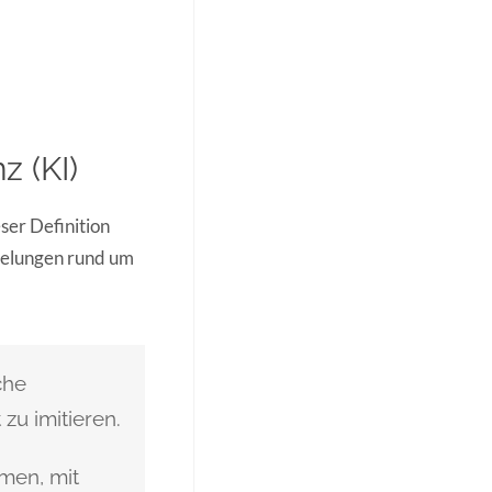
z (KI)
ser Definition
gelungen rund um
che
zu imitieren.
men, mit