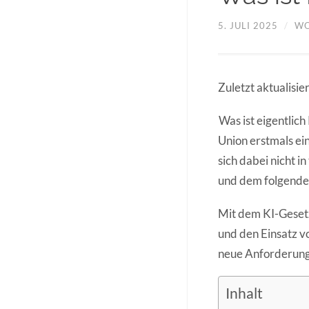
5. JULI 2025
/
WO
Zuletzt aktualisi
Was ist eigentlich
Union erstmals ei
sich dabei nicht i
und dem folgenden
Mit dem KI-Gesetz
und den Einsatz v
neue Anforderunge
Inhalt