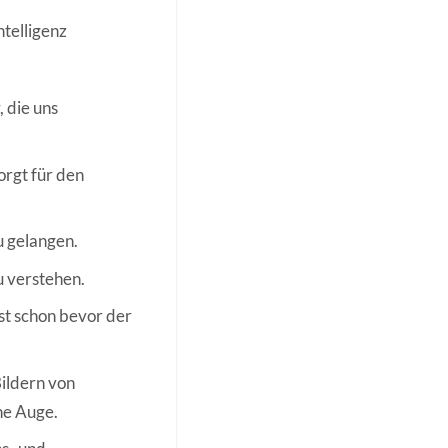
ntelligenz
 die uns
orgt für den
u gelangen.
u verstehen.
st schon bevor der
Bildern von
he Auge.