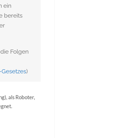
 ein
e bereits
er
 die Folgen
I-Gesetzes
)
ng), als Roboter,
egnet.