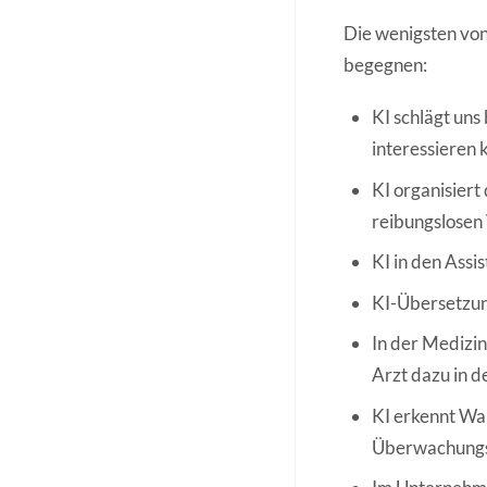
Die wenigsten von 
begegnen:
KI schlägt uns
interessieren 
KI organisiert
reibungslosen
KI in den Assi
KI-Übersetzung
In der Medizi
Arzt dazu in d
KI erkennt Wal
Überwachungsk