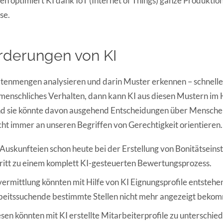
 optimiert KI dank IoT (Internet of Things) ganze Produktio
se.
rderungen von KI
atenmengen analysieren und darin Muster erkennen – schnelle
 menschliches Verhalten, dann kann KI aus diesen Mustern 
und sie könnte davon ausgehend Entscheidungen über Mensche
icht immer an unseren Begriffen von Gerechtigkeit orientieren. 
 Auskunfteien schon heute bei der Erstellung von Bonitätseinst
hritt zu einem komplett KI-gesteuerten Bewertungsprozess.
vermittlung könnten mit Hilfe von KI Eignungsprofile entstehen
rbeitssuchende bestimmte Stellen nicht mehr angezeigt beko
en könnten mit KI erstellte Mitarbeiterprofile zu unterschied