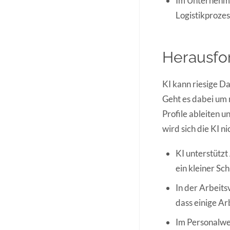
Im Unternehmen
Logistikprozes
Herausfo
KI kann riesige D
Geht es dabei um
Profile ableiten 
wird sich die KI n
KI unterstützt
ein kleiner Sc
In der Arbeits
dass einige A
Im Personalwes