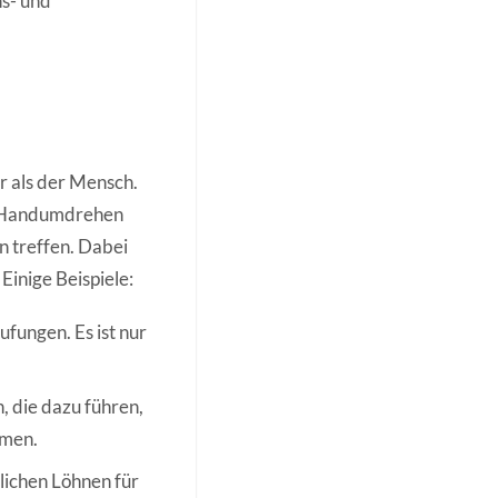
ns- und
r als der Mensch.
im Handumdrehen
n treffen. Dabei
Einige Beispiele:
ufungen. Es ist nur
, die dazu führen,
mmen.
lichen Löhnen für