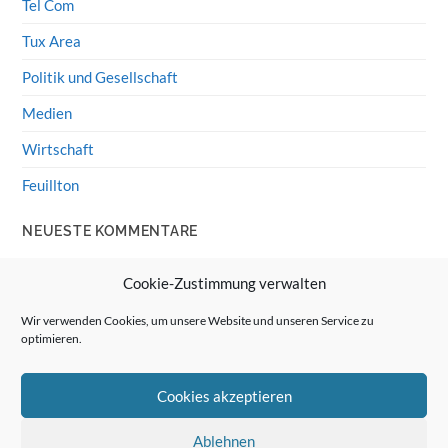
Tel Com
Tux Area
Politik und Gesellschaft
Medien
Wirtschaft
Feuillton
NEUESTE KOMMENTARE
Wolff von Rechenberg
zu
HiFi-Klassiker: LS3/5a
Cookie-Zustimmung verwalten
Guenter
zu
HiFi-Klassiker: LS3/5a
Wir verwenden Cookies, um unsere Website und unseren Service zu
optimieren.
Wolff von Rechenberg
zu
Linux Mint: Google Drive
integrieren
Cookies akzeptieren
Günter Link
zu
Linux Mint: Google Drive integrieren
Wolff von Rechenberg
zu
HiFi-Klassiker: Celestion 3
Ablehnen