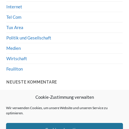
Internet
Tel Com
Tux Area
Politik und Gesellschaft
Medien
Wirtschaft
Feuillton
NEUESTE KOMMENTARE
Wolff von Rechenberg
zu
HiFi-Klassiker: LS3/5a
Cookie-Zustimmung verwalten
Guenter
zu
HiFi-Klassiker: LS3/5a
Wir verwenden Cookies, um unsere Website und unseren Service zu
optimieren.
Wolff von Rechenberg
zu
Linux Mint: Google Drive
integrieren