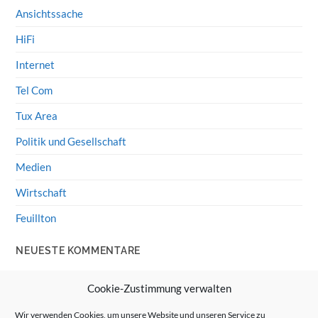
Ansichtssache
HiFi
Internet
Tel Com
Tux Area
Politik und Gesellschaft
Medien
Wirtschaft
Feuillton
NEUESTE KOMMENTARE
Wolff von Rechenberg
zu
HiFi-Klassiker: LS3/5a
Cookie-Zustimmung verwalten
Guenter
zu
HiFi-Klassiker: LS3/5a
Wir verwenden Cookies, um unsere Website und unseren Service zu