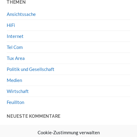
THEMEN
Ansichtssache
HiFi
Internet
Tel Com
Tux Area
Politik und Gesellschaft
Medien
Wirtschaft
Feuillton
NEUESTE KOMMENTARE
Wolff von Rechenberg
zu
HiFi-Klassiker: LS3/5a
Cookie-Zustimmung verwalten