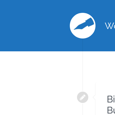
Wo
Bi
B