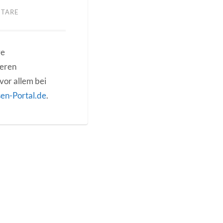
NTARE
re
deren
vor allem bei
en-Portal.de
.