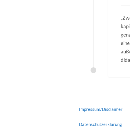
„Zwe
kapi
gena
eine
auße
dida
Impressum/Disclaimer
Datenschutzerklärung