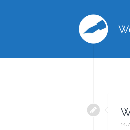
Wo
W
14.