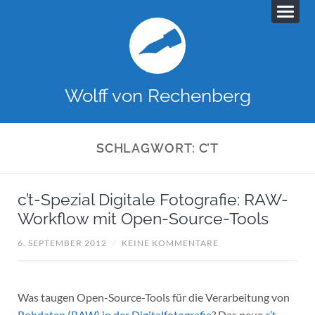
Wolff von Rechenberg
SCHLAGWORT:
C’T
c’t-Spezial Digitale Fotografie: RAW-
Workflow mit Open-Source-Tools
6. SEPTEMBER 2012
/
KEINE KOMMENTARE
Was taugen Open-Source-Tools für die Verarbeitung von
Rohdaten (RAW) in der Digitalfotografie
? Das neue
c’t-