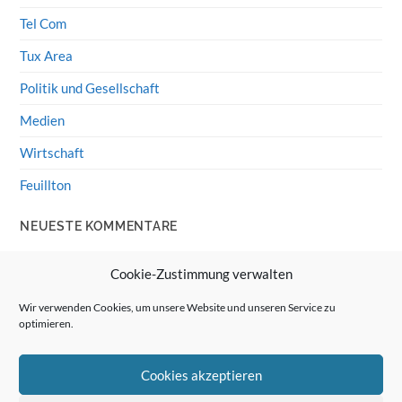
Tel Com
Tux Area
Politik und Gesellschaft
Medien
Wirtschaft
Feuillton
NEUESTE KOMMENTARE
Wolff von Rechenberg
zu
HiFi-Klassiker: LS3/5a
Cookie-Zustimmung verwalten
Guenter
zu
HiFi-Klassiker: LS3/5a
Wir verwenden Cookies, um unsere Website und unseren Service zu
optimieren.
Wolff von Rechenberg
zu
Linux Mint: Google Drive
integrieren
Cookies akzeptieren
Günter Link
zu
Linux Mint: Google Drive integrieren