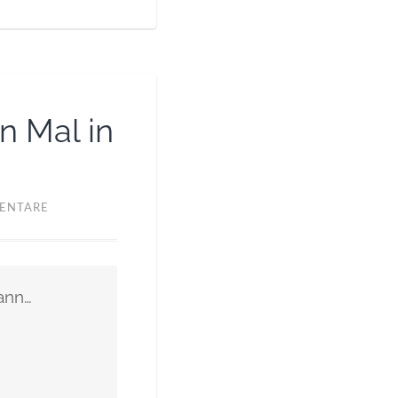
n Mal in
ENTARE
ann…