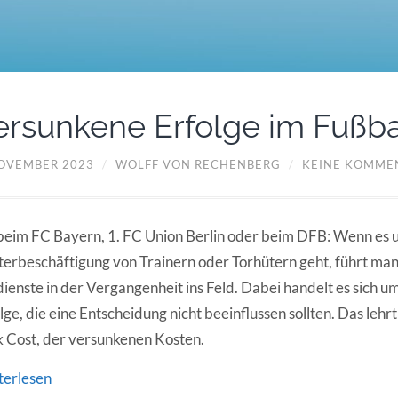
ersunkene Erfolge im Fußba
NOVEMBER 2023
/
WOLFF VON RECHENBERG
/
KEINE KOMME
eim FC Bayern, 1. FC Union Berlin oder beim DFB: Wenn es 
erbeschäftigung von Trainern oder Torhütern geht, führt ma
ienste in der Vergangenheit ins Feld. Dabei handelt es sich 
lge, die eine Entscheidung nicht beeinflussen sollten. Das leh
 Cost, der versunkenen Kosten.
terlesen