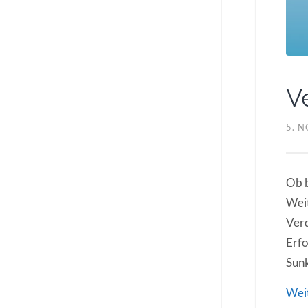
V
5. 
Ob b
Weit
Verd
Erfo
Sunk
Wei