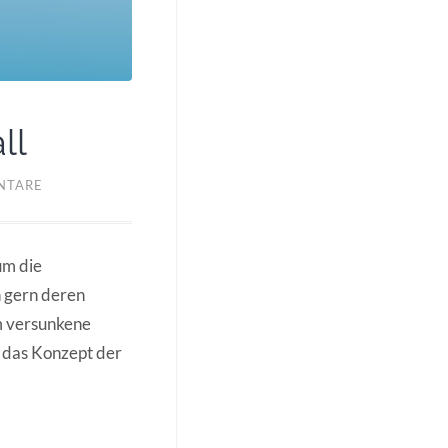
ll
NTARE
um die
n gern deren
um versunkene
rt das Konzept der