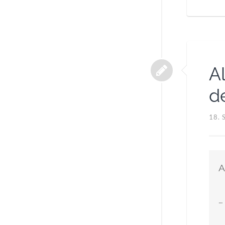
A
d
18.
A
…