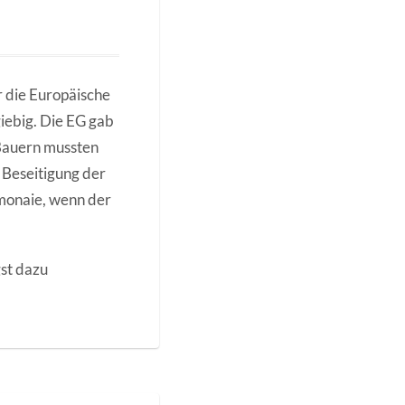
r die Europäische
giebig. Die EG gab
 Bauern mussten
 Beseitigung der
emonaie, wenn der
gst dazu