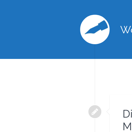
Wo
D
M