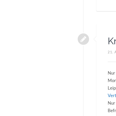
K
21. 
Nur
Mont
Leip
Ver
Nur 
Befr