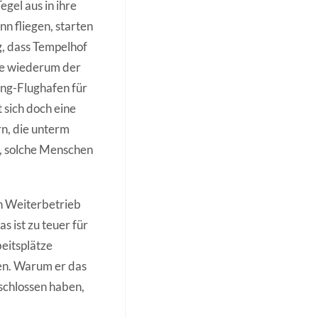
gel aus in ihre
n fliegen, starten
g, dass Tempelhof
te wiederum der
ing-Flughafen für
 sich doch eine
n, die unterm
, solche Menschen
en Weiterbetrieb
 ist zu teuer für
beitsplätze
ten. Warum er das
eschlossen haben,