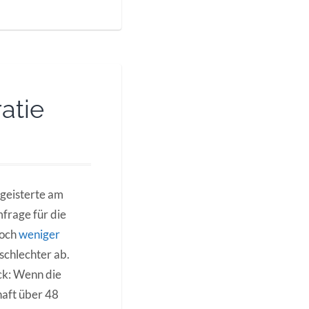
atie
 geisterte am
frage für die
noch
weniger
schlechter ab.
ck: Wenn die
aft über 48