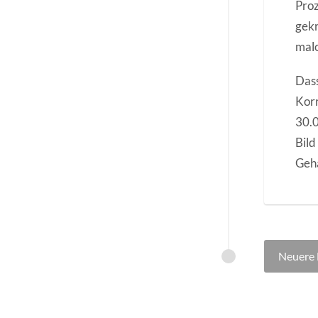
Proz
gekr
mal
Dass
Korr
30.0
Bild
Geha
Beitr
Neuere 