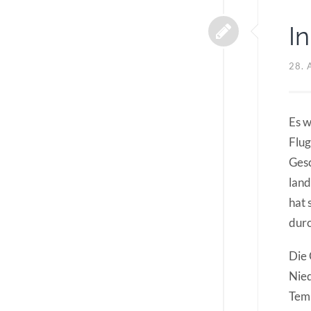
I
28. 
Es w
Flug
Gesc
land
hat 
durc
Die 
Nied
Temp