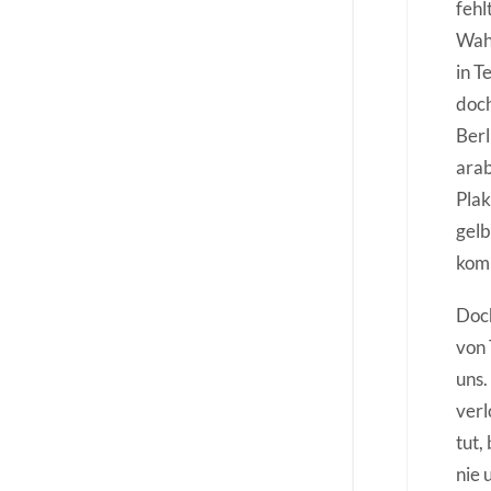
fehl
Wahl
in T
doch
Berl
arab
Plak
gelb
komm
Doch
von 
uns.
verl
tut,
nie 