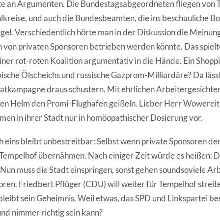
te an Argumenten. Die Bundestagsabgeordneten fliegen von Te
kreise, und auch die Bundesbeamten, die ins beschauliche Bon
egel. Verschiedentlich hörte man in der Diskussion die Meinun
 von privaten Sponsoren betrieben werden könnte. Das spiel
iner rot-roten Koalition argumentativ in die Hände. Ein Shopp
ische Ölscheichs und russische Gazprom-Milliardäre? Da lässt
atkampagne draus schustern. Mit ehrlichen Arbeitergesichter
en Helm den Promi-Flughafen geißeln. Lieber Herr Wowereit
en in ihrer Stadt nur in homöopathischer Dosierung vor.
 eins bleibt unbestreitbar: Selbst wenn private Sponsoren d
Tempelhof übernähmen. Nach einiger Zeit würde es heißen: Das
 Nun muss die Stadt einspringen, sonst gehen soundsoviele Ar
oren. Friedbert Pflüger (CDU) will weiter für Tempelhof strei
 bleibt sein Geheimnis. Weil etwas, das SPD und Linkspartei b
und nimmer richtig sein kann?