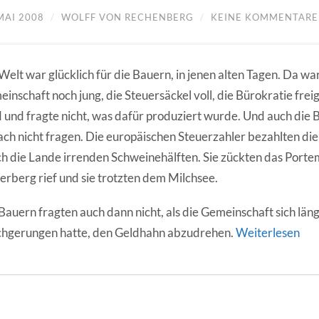
MAI 2008
/
WOLFF VON RECHENBERG
/
KEINE KOMMENTARE
Welt war glücklich für die Bauern, in jenen alten Tagen. Da wa
inschaft noch jung, die Steuersäckel voll, die Bürokratie frei
 und fragte nicht, was dafür produziert wurde. Und auch die
ch nicht fragen. Die europäischen Steuerzahler bezahlten die
h die Lande irrenden Schweinehälften. Sie zückten das Port
erberg rief und sie trotzten dem Milchsee.
Bauern fragten auch dann nicht, als die Gemeinschaft sich län
chgerungen hatte, den Geldhahn abzudrehen.
Weiterlesen