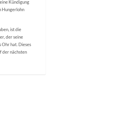
 keine Kündigung
en Hungerlohn
ben, ist die
r, der seine
s Ohr hat. Dieses
uf der nächsten