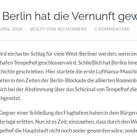
n Berlin hat die Vernunft g
APRIL 2008
/
WOLFF VON RECHENBERG
/
2 KOMMENTARE
ird ein harter Schlag für viele West-Berliner werden, wenn i
hafen Tempelhof geschlossen wird. Schließlich hat Berlins Inn
hichte geschrieben. Hier startete die erste Lufthansa-Maschi
eten in den Zeiten der Berlin-Blockade die alliierten Rosine
sich bei der Abstimmung über das Schicksal von Tempelhof di
hgesetzt.
Gegner einer Schließung des Flughafens haben in dem Bürger
erlage erlitten. Nun ist es Zeit, einzusehen, dass durch den W
elhof die Hauptstadt nicht noch sexier geworden wäre, sonde