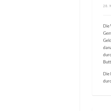
28. 
Die 
Geme
Geld
dana
durc
Butt
Die 
dur