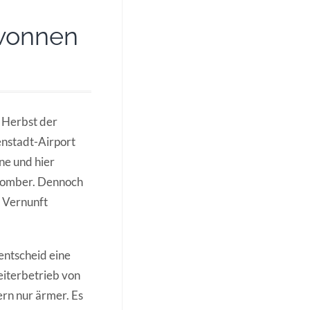
ewonnen
m Herbst der
enstadt-Airport
ne und hier
nbomber. Dennoch
e Vernunft
entscheid eine
eiterbetrieb von
rn nur ärmer. Es