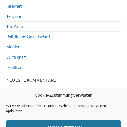
Internet
Tel Com
Tux Area
Politik und Gesellschaft
Medien
Wirtschaft
Feuillton
NEUESTE KOMMENTARE
Wolff von Rechenberg
zu
HiFi-Klassiker: LS3/5a
Cookie-Zustimmung verwalten
Guenter
zu
HiFi-Klassiker: LS3/5a
Wir verwenden Cookies, um unsere Website und unseren Service zu
optimieren.
Wolff von Rechenberg
zu
Linux Mint: Google Drive
integrieren
Cookies akzeptieren