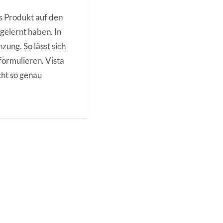
es Produkt auf den
gelernt haben. In
ung. So lässt sich
 formulieren. Vista
cht so genau