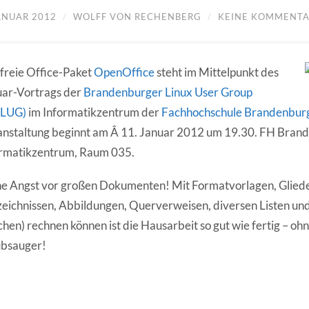
JANUAR 2012
/
WOLFF VON RECHENBERG
/
KEINE KOMMENT
freie Office-Paket
OpenOffice
steht im Mittelpunkt des
uar-Vortrags der
Brandenburger Linux User Group
aLUG)
im Informatikzentrum der
Fachhochschule Brandenbur
nstaltung beginnt am Â 11. Januar 2012 um 19.30. FH Bran
ormatikzentrum, Raum 035.
e Angst vor großen Dokumenten! Mit Formatvorlagen, Glied
eichnissen, Abbildungen, Querverweisen, diversen Listen und 
chen) rechnen können ist die Hausarbeit so gut wie fertig – o
ubsauger!