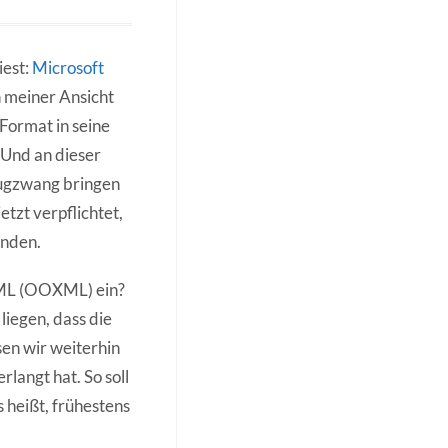
iest:
Microsoft
h meiner Ansicht
Format in seine
 Und an dieser
Zugzwang bringen
tzt verpflichtet,
enden.
XML (OOXML) ein?
liegen, dass die
en wir weiterhin
erlangt hat. So soll
heißt, frühestens