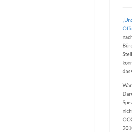
„Und
Offi
nach
Büro
Stel
könn
das
Waru
Darü
Spez
nich
OOX
201