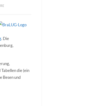
ARE
g
. Die
denburg,
erung,
Tabellen die (ein
hne Besen und