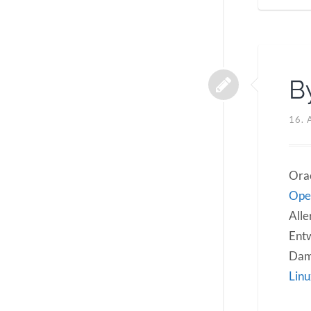
B
16. 
Orac
Ope
Alle
Entw
Dami
Linu