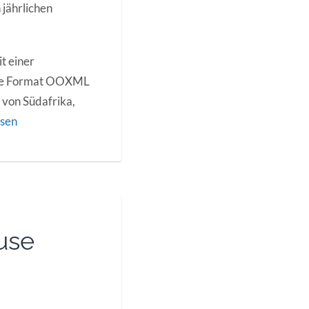
jährlichen
t einer
ene Format OOXML
von Südafrika,
esen
use