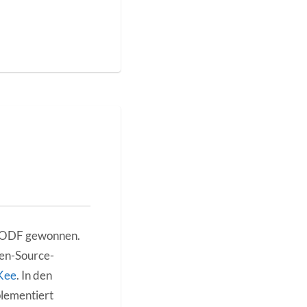
t ODF gewonnen.
pen-Source-
cKee
. In den
plementiert