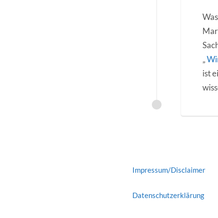
Was 
Mark
Sach
„
Wir
ist 
wiss
Impressum/Disclaimer
Datenschutzerklärung