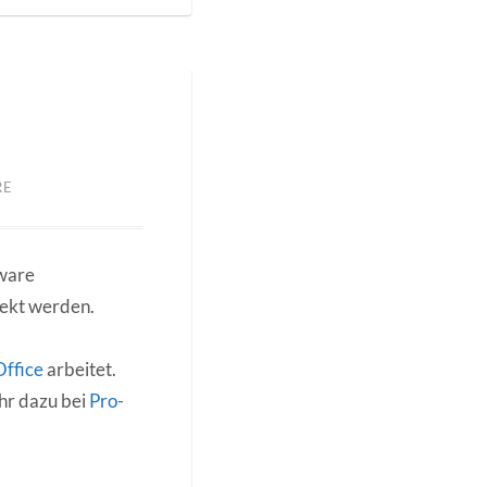
RE
tware
jekt werden.
Office
arbeitet.
hr dazu bei
Pro-