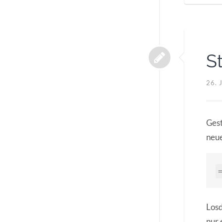
S
26. 
Gest
neue
Losd
nur 