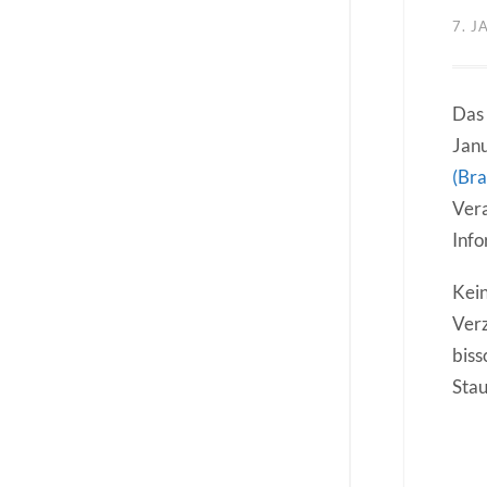
7. 
Das 
Jan
(Br
Vera
Inf
Kein
Verz
biss
Sta