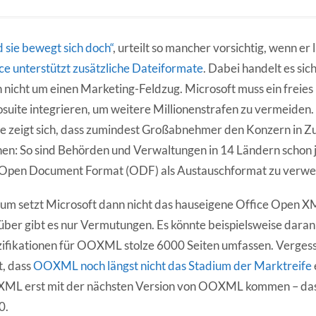
 sie bewegt sich doch“
, urteilt so mancher vorsichtig, wenn er l
ce unterstützt zusätzliche Dateiformate
. Dabei handelt es sic
 nicht um einen Marketing-Feldzug. Microsoft muss ein freies 
suite integrieren, um weitere Millionenstrafen zu vermeiden.
le zeigt sich, dass zumindest Großabnehmer den Konzern in 
en: So sind Behörden und Verwaltungen in 14 Ländern schon je
 Open Document Format (ODF) als Austauschformat zu verw
m setzt Microsoft dann nicht das hauseigene Office Open 
ber gibt es nur Vermutungen. Es könnte beispielsweise daran 
ifikationen für OOXML stolze 6000 Seiten umfassen. Vergess
t, dass
OOXML noch längst nicht das Stadium der Marktreife
ML erst mit der nächsten Version von OOXML kommen – das 
0.