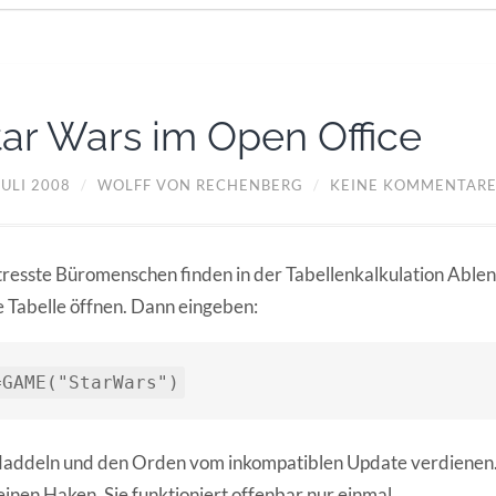
tar Wars im Open Office
JULI 2008
/
WOLFF VON RECHENBERG
/
KEINE KOMMENTAR
resste Büromenschen finden in der Tabellenkalkulation Ablen
 Tabelle öffnen. Dann eingeben:
=GAME("StarWars")
addeln und den Orden vom inkompatiblen Update verdienen.
einen Haken. Sie funktioniert offenbar nur einmal.