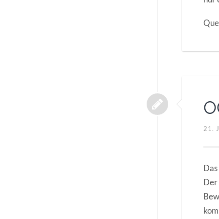
Quel
O
21. 
Das
Der 
Bew
komm