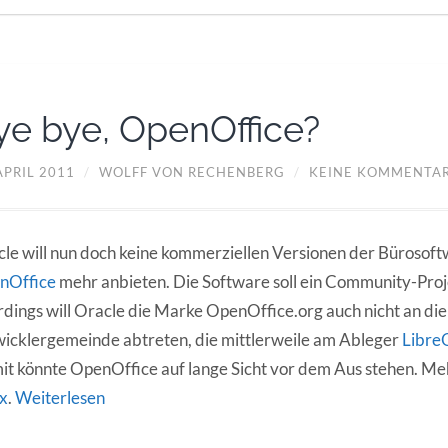
ye bye, OpenOffice?
APRIL 2011
/
WOLFF VON RECHENBERG
/
KEINE KOMMENTA
le will nun doch keine kommerziellen Versionen der Bürosof
nOffice
mehr anbieten. Die Software soll ein Community-Pro
rdings will Oracle die Marke OpenOffice.org auch nicht an die
icklergemeinde abtreten, die mittlerweile am Ableger
Libre
t könnte OpenOffice auf lange Sicht vor dem Aus stehen. Me
x
.
Weiterlesen