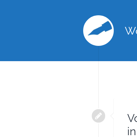
Wo
V
in