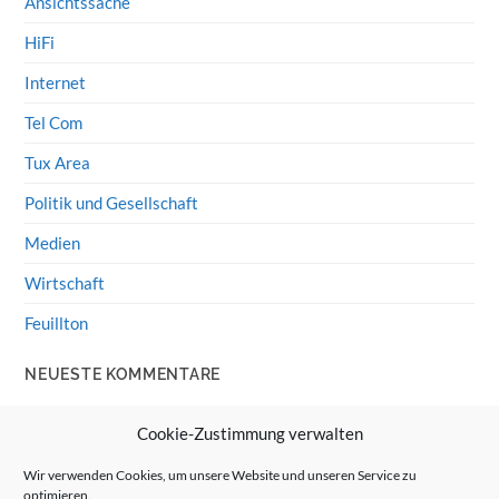
Ansichtssache
HiFi
Internet
Tel Com
Tux Area
Politik und Gesellschaft
Medien
Wirtschaft
Feuillton
NEUESTE KOMMENTARE
Wolff von Rechenberg
zu
HiFi-Klassiker: LS3/5a
Cookie-Zustimmung verwalten
Guenter
zu
HiFi-Klassiker: LS3/5a
Wir verwenden Cookies, um unsere Website und unseren Service zu
optimieren.
Wolff von Rechenberg
zu
Linux Mint: Google Drive