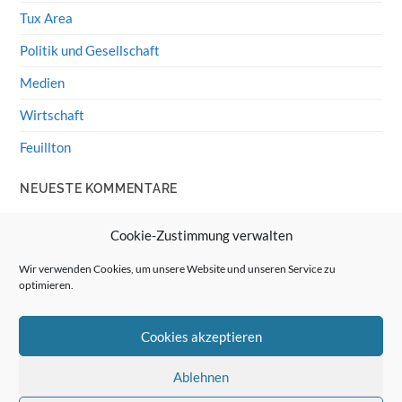
Tux Area
Politik und Gesellschaft
Medien
Wirtschaft
Feuillton
NEUESTE KOMMENTARE
Wolff von Rechenberg
zu
HiFi-Klassiker: LS3/5a
Cookie-Zustimmung verwalten
Guenter
zu
HiFi-Klassiker: LS3/5a
Wir verwenden Cookies, um unsere Website und unseren Service zu
optimieren.
Wolff von Rechenberg
zu
Linux Mint: Google Drive
integrieren
Cookies akzeptieren
Günter Link
zu
Linux Mint: Google Drive integrieren
Wolff von Rechenberg
zu
HiFi-Klassiker: Celestion 3
Ablehnen