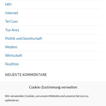
HiFi
Internet
Tel Com
Tux Area
Politik und Gesellschaft
Medien
Wirtschaft
Feuillton
NEUESTE KOMMENTARE
Wolff von Rechenberg
zu
HiFi-Klassiker: LS3/5a
Cookie-Zustimmung verwalten
Guenter
zu
HiFi-Klassiker: LS3/5a
Wir verwenden Cookies, um unsere Website und unseren Service zu
optimieren.
Wolff von Rechenberg
zu
Linux Mint: Google Drive
integrieren