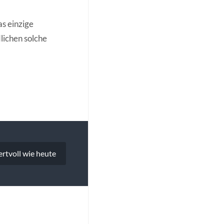
as einzige
lichen solche
rtvoll wie heute