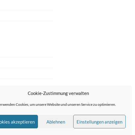
Cookie-Zustimmung verwalten
erwenden Cookies, um unsere Website und unseren Service zu optimieren.
okies akzeptieren
Ablehnen
Einstellungen anzeigen
me von
Anders Norén
—
↑ ↑