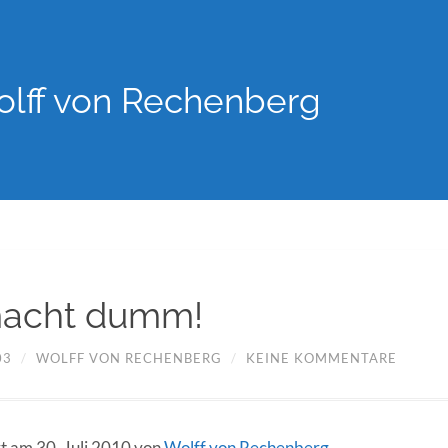
lff von Rechenberg
macht dumm!
03
/
WOLFF VON RECHENBERG
/
KEINE KOMMENTARE
rt am 30. Juli 2010 von
Wolff von Rechenberg