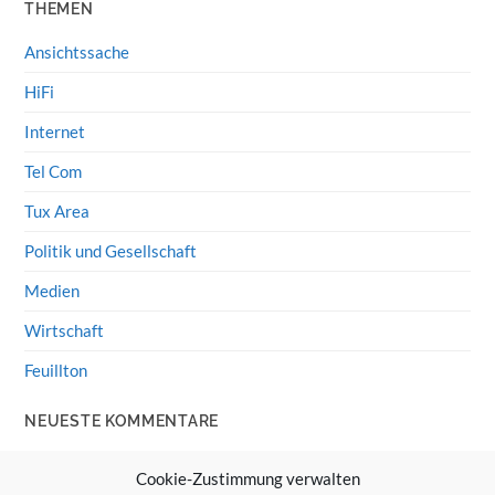
THEMEN
Ansichtssache
HiFi
Internet
Tel Com
Tux Area
Politik und Gesellschaft
Medien
Wirtschaft
Feuillton
NEUESTE KOMMENTARE
Wolff von Rechenberg
zu
HiFi-Klassiker: LS3/5a
Cookie-Zustimmung verwalten