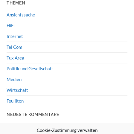
THEMEN
Ansichtssache
HiFi
Internet
Tel Com
Tux Area
Politik und Gesellschaft
Medien
Wirtschaft
Feuillton
NEUESTE KOMMENTARE
Wolff von Rechenberg
zu
HiFi-Klassiker: LS3/5a
Cookie-Zustimmung verwalten