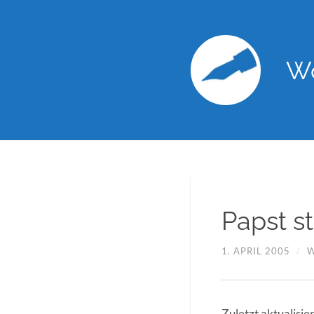
Wo
Papst st
1. APRIL 2005
/
W
Zuletzt aktualisie