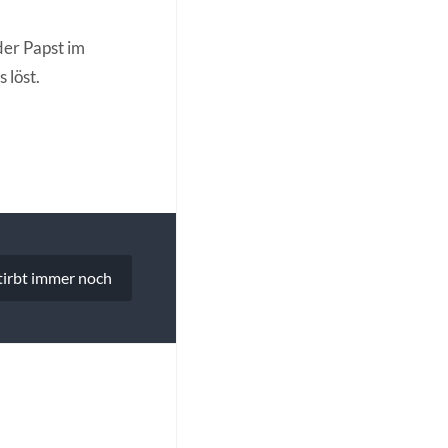
er Papst im
 löst.
tirbt immer noch