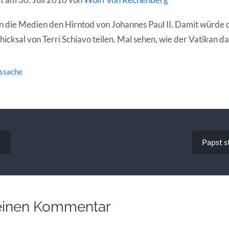
die Medien den Hirntod von Johannes Paul II. Damit würde d
icksal von Terri Schiavo teilen. Mal sehen, wie der Vatikan das
tssache
vigation
t
Papst s
einen Kommentar