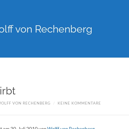
lff von Rechenberg
irbt
OLFF VON RECHENBERG
/
KEINE KOMMENTARE
rt am 30. Juli 2010 von
Wolff von Rechenberg