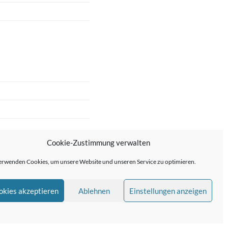
Cookie-Zustimmung verwalten
erwenden Cookies, um unsere Website und unseren Service zu optimieren.
okies akzeptieren
Ablehnen
Einstellungen anzeigen
me von
Anders Norén
—
↑ ↑