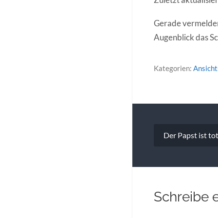
Gerade vermelden 
Augenblick das Sch
Kategorien:
Ansich
Beitragsna
Der Papst ist to
Schreibe 