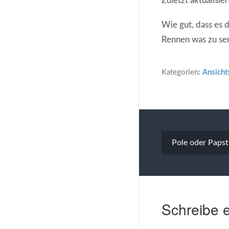
Zuletzt aktualisie
Wie gut, dass es 
Rennen was zu sen
Kategorien:
Ansicht
Beitragsna
Pole oder Papst
Schreibe 