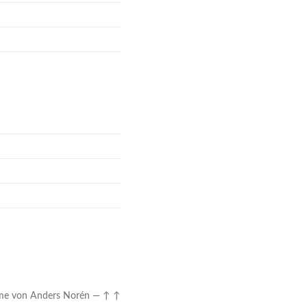
me von
Anders Norén
—
↑ ↑