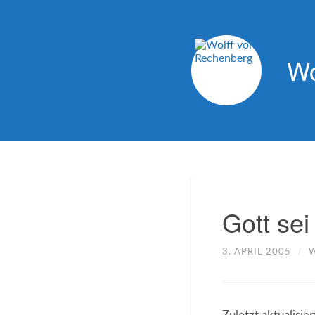
Wo
Gott se
3. APRIL 2005
/