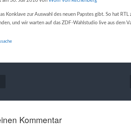
rt am 30. Juli 2010 von
Wolff von Rechenberg
das Konklave zur Auswahl des neuen Papstes gibt. So hat RTL
den, und wir warten auf das ZDF-Wahlstudio live aus dem Va
ssache
vigation
einen Kommentar