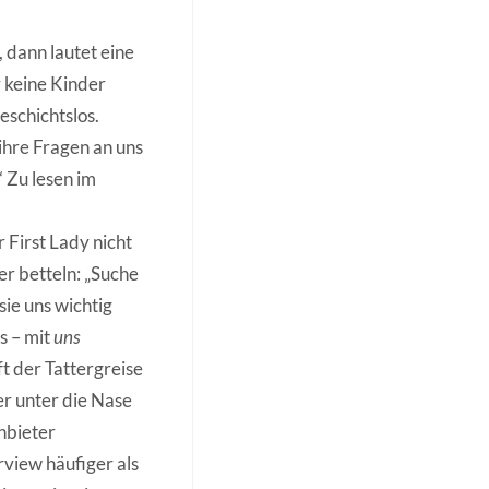
 dann lautet eine
 keine Kinder
eschichtslos.
ihre Fragen an uns
 Zu lesen im
 First Lady nicht
er betteln: „Suche
sie uns wichtig
s – mit
uns
ft der Tattergreise
er unter die Nase
Anbieter
rview häufiger als