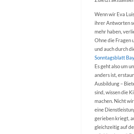
Wenn wir Eva Luis
ihrer Antworten s
mehr haben, verli
Ohne die Fragen u
und auch durch di
Sonntagsblatt Ba
Es geht also um un
anders ist, erstau
Ausbildung – Biete
sind, wissen die 
machen. Nicht wir
eine Dienstleistun
gerieben kriegt, a
gleichzeitig auf d