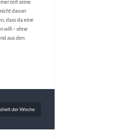
inerzeit seine
 nicht davon
n, dass da eine
n will – ohne
Und aus den
isheit der Woche