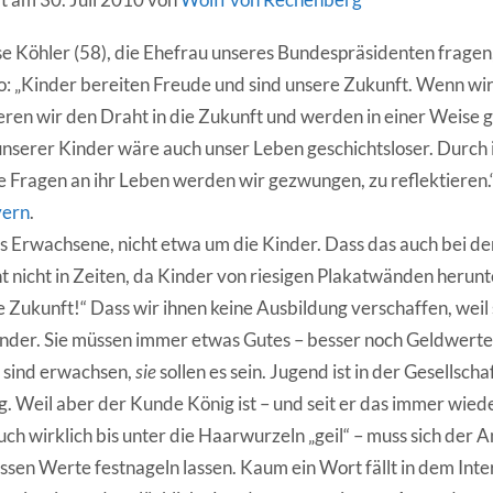
e Köhler (58), die Ehefrau unseres Bundespräsidenten fragen,
o: „Kinder bereiten Freude und sind unsere Zukunft. Wenn wir
eren wir den Draht in die Zukunft und werden in einer Weise g
nserer Kinder wäre auch unser Leben geschichtsloser. Durch 
e Fragen an ihr Leben werden wir gezwungen, zu reflektieren.“
yern
.
s Erwachsene, nicht etwa um die Kinder. Dass das auch bei der
nt nicht in Zeiten, da Kinder von riesigen Plakatwänden herunt
 Zukunft!“ Dass wir ihnen keine Ausbildung verschaffen, weil 
Kinder. Sie müssen immer etwas Gutes – besser noch Geldwerte
 sind erwachsen,
sie
sollen es sein. Jugend ist in der Gesellscha
g. Weil aber der Kunde König ist – und seit er das immer wied
uch wirklich bis unter die Haarwurzeln „geil“ – muss sich der 
essen Werte festnageln lassen. Kaum ein Wort fällt in dem Inte