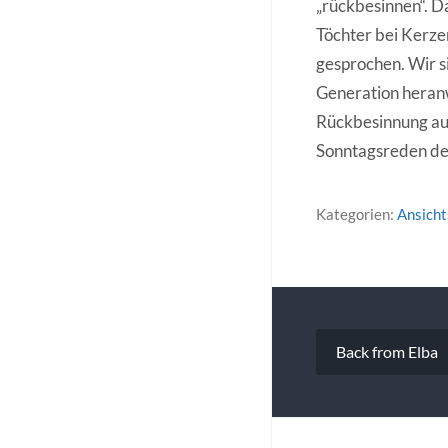
„rückbesinnen“. Da
Töchter bei Kerze
gesprochen. Wir s
Generation heranwä
Rückbesinnung auf
Sonntagsreden der
Kategorien:
Ansich
Beitragsna
Back from Elba