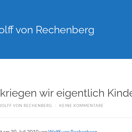
lff von Rechenberg
riegen wir eigentlich Kind
WOLFF VON RECHENBERG
/
KEINE KOMMENTARE
rt am 30. Juli 2010 von
Wolff von Rechenberg