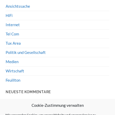
Ansichtssache
HiFi
Internet
Tel Com
Tux Area
Politik und Gesellschaft
Medien
Wirtschaft
Feuillton
NEUESTE KOMMENTARE
Wolff von Rechenberg
zu
HiFi-Klassiker: LS3/5a
Cookie-Zustimmung verwalten
Guenter
zu
HiFi-Klassiker: LS3/5a
Wir verwenden Cookies, um unsere Website und unseren Service zu