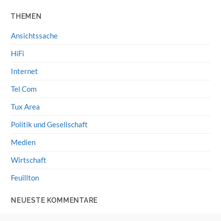
THEMEN
Ansichtssache
HiFi
Internet
Tel Com
Tux Area
Politik und Gesellschaft
Medien
Wirtschaft
Feuillton
NEUESTE KOMMENTARE
Wolff von Rechenberg
zu
HiFi-Klassiker: LS3/5a