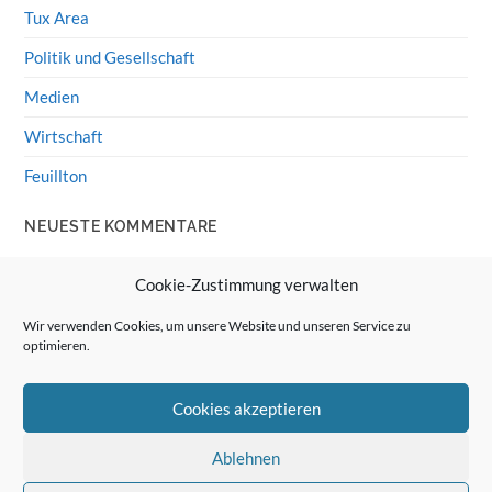
Tux Area
Politik und Gesellschaft
Medien
Wirtschaft
Feuillton
NEUESTE KOMMENTARE
Wolff von Rechenberg
zu
HiFi-Klassiker: LS3/5a
Cookie-Zustimmung verwalten
Guenter
zu
HiFi-Klassiker: LS3/5a
Wir verwenden Cookies, um unsere Website und unseren Service zu
optimieren.
Wolff von Rechenberg
zu
Linux Mint: Google Drive
integrieren
Cookies akzeptieren
Günter Link
zu
Linux Mint: Google Drive integrieren
Wolff von Rechenberg
zu
HiFi-Klassiker: Celestion 3
Ablehnen