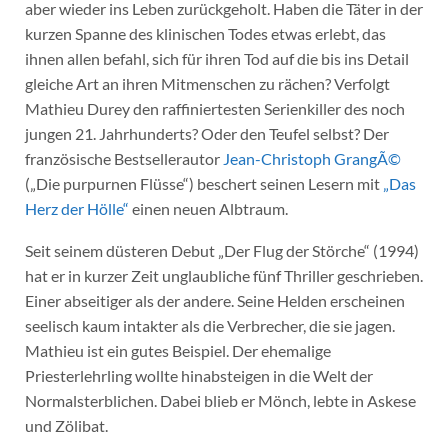
aber wieder ins Leben zurückgeholt. Haben die Täter in der
kurzen Spanne des klinischen Todes etwas erlebt, das
ihnen allen befahl, sich für ihren Tod auf die bis ins Detail
gleiche Art an ihren Mitmenschen zu rächen? Verfolgt
Mathieu Durey den raffiniertesten Serienkiller des noch
jungen 21. Jahrhunderts? Oder den Teufel selbst? Der
französische Bestsellerautor
Jean-Christoph GrangÃ©
(„Die purpurnen Flüsse“) beschert seinen Lesern mit
„Das
Herz der Hölle“
einen neuen Albtraum.
Seit seinem düsteren Debut „Der Flug der Störche“ (1994)
hat er in kurzer Zeit unglaubliche fünf Thriller geschrieben.
Einer abseitiger als der andere. Seine Helden erscheinen
seelisch kaum intakter als die Verbrecher, die sie jagen.
Mathieu ist ein gutes Beispiel. Der ehemalige
Priesterlehrling wollte hinabsteigen in die Welt der
Normalsterblichen. Dabei blieb er Mönch, lebte in Askese
und Zölibat.