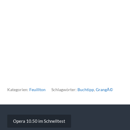
Kategorien:
Feuillton
Schlagwörter:
Buchtipp
,
GrangÃ©
Beitragsnavigation
Opera 10.50 im Schnelltest