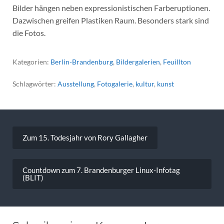
Bilder hängen neben expressionistischen Farberuptionen.
Dazwischen greifen Plastiken Raum. Besonders stark sind
die Fotos.
Kategorien:
Berlin-Brandenburg
,
Bildergalerien
,
Feuillton
Schlagwörter:
Ausstellung
,
Fotogalerie
,
kultur
,
kunst
Beitragsnavigation
Zum 15. Todesjahr von Rory Gallagher
Countdown zum 7. Brandenburger Linux-Infotag
(BLIT)