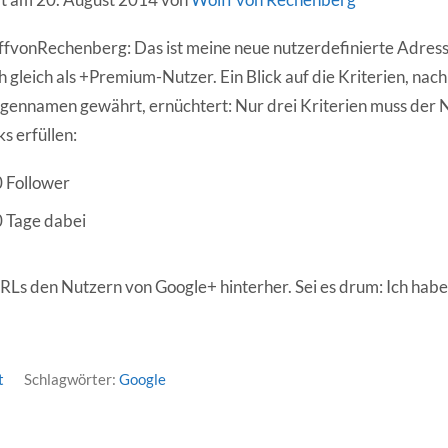
fvonRechenberg: Das ist meine neue nutzerdefinierte Adress
h gleich als +Premium-Nutzer. Ein Blick auf die Kriterien, nac
ennamen gewährt, ernüchtert: Nur drei Kriterien muss der 
s erfüllen:
 Follower
 Tage dabei
URLs den Nutzern von Google+ hinterher. Sei es drum: Ich hab
t
Schlagwörter:
Google