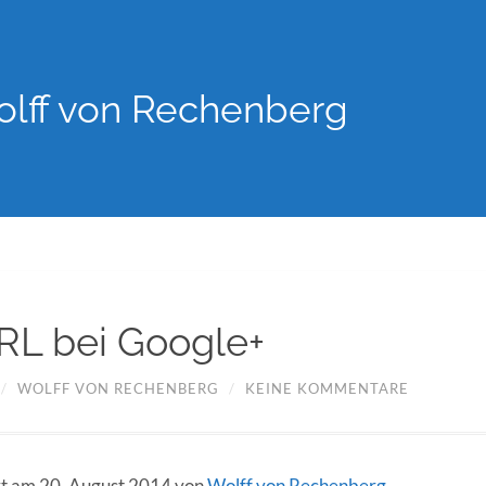
lff von Rechenberg
L bei Google+
/
WOLFF VON RECHENBERG
/
KEINE KOMMENTARE
ert am 20. August 2014 von
Wolff von Rechenberg