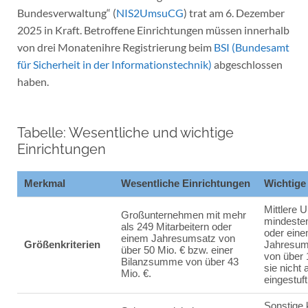
Bundesverwaltung“ (
NIS2UmsuCG
) trat am 6. Dezember
2025 in Kraft. Betroffene Einrichtungen müssen innerhalb
von drei Monatenihre Registrierung beim
BSI (Bundesamt
für Sicherheit in der Informationstechnik)
abgeschlossen
haben.
Tabelle: Wesentliche und wichtige
Einrichtungen
Merkmal
Wesentliche Einrichtungen
Wichtige
Mittlere 
Großunternehmen mit mehr
mindesten
als 249 Mitarbeitern oder
oder ein
einem Jahresumsatz von
Größenkriterien
Jahresum
über 50 Mio. € bzw. einer
von über 
Bilanzsumme von über 43
sie nicht 
Mio. €.
eingestuft
Sonstige 