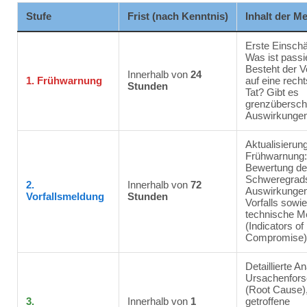
Stufe
Frist (nach Kenntnis)
Inhalt der M
Erste Einschä
Was ist passi
Besteht der V
Innerhalb von
24
1. Frühwarnung
auf eine recht
Stunden
Tat? Gibt es
grenzübersch
Auswirkunge
Aktualisierun
Frühwarnung:
Bewertung d
Schweregrad
2.
Innerhalb von
72
Auswirkunge
Vorfallsmeldung
Stunden
Vorfalls sowie
technische M
(Indicators of
Compromise)
Detaillierte A
Ursachenfor
(Root Cause)
3.
Innerhalb von
1
getroffene