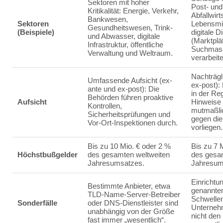
Sektoren mit hoher
Post- und
Kritikalität: Energie, Verkehr,
Abfallwir
Bankwesen,
Sektoren
Lebensmit
Gesundheitswesen, Trink-
(Beispiele)
digitale D
und Abwasser, digitale
(Marktplä
Infrastruktur, öffentliche
Suchmasc
Verwaltung und Weltraum.
verarbeit
Nachträgl
Umfassende Aufsicht (ex-
ex-post):
ante und ex-post): Die
in der Reg
Behörden führen proaktive
Aufsicht
Hinweise 
Kontrollen,
mutmaßli
Sicherheitsprüfungen und
gegen die 
Vor-Ort-Inspektionen durch.
vorliegen.
Bis zu 10 Mio. € oder 2 %
Bis zu 7 
Höchstbußgelder
des gesamten weltweiten
des gesa
Jahresumsatzes.
Jahresum
Einrichtu
Bestimmte Anbieter, etwa
genannten
TLD-Name-Server-Betreiber
Schwellen
Sonderfälle
oder DNS-Dienstleister sind
Unternehm
unabhängig von der Größe
nicht den 
fast immer „wesentlich“.