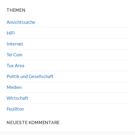
THEMEN
Ansichtssache
HiFi
Internet
Tel Com
Tux Area
Politik und Gesellschaft
Medien
Wirtschaft
Feuillton
NEUESTE KOMMENTARE
Wolff von Rechenberg
zu
HiFi-Klassiker: LS3/5a