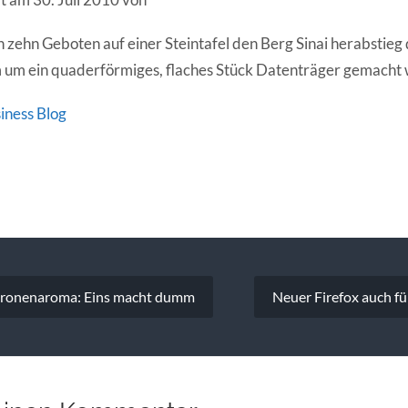
n zehn Geboten auf einer Steintafel den Berg Sinai herabstieg
 um ein quaderförmiges, flaches Stück Datenträger gemacht 
iness Blog
vigation
itronenaroma: Eins macht dumm
Neuer Firefox auch fü