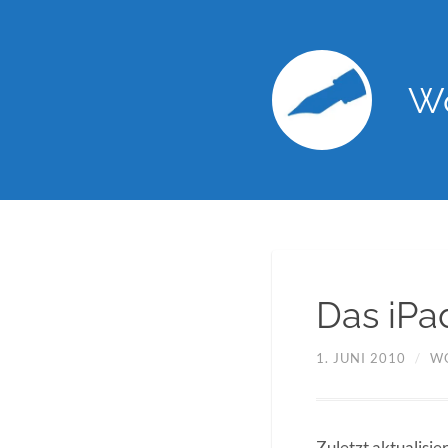
Wo
Das iPad
1. JUNI 2010
/
W
Zuletzt aktualisie