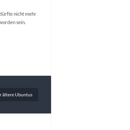
 dürfte nicht mehr
worden sein.
r ältere Ubuntus