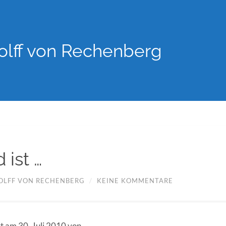
lff von Rechenberg
 ist …
OLFF VON RECHENBERG
/
KEINE KOMMENTARE
rt am 30. Juli 2010 von