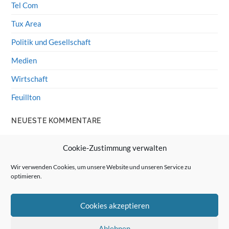
Tel Com
Tux Area
Politik und Gesellschaft
Medien
Wirtschaft
Feuillton
NEUESTE KOMMENTARE
Wolff von Rechenberg
zu
HiFi-Klassiker: LS3/5a
Cookie-Zustimmung verwalten
Guenter
zu
HiFi-Klassiker: LS3/5a
Wir verwenden Cookies, um unsere Website und unseren Service zu
optimieren.
Wolff von Rechenberg
zu
Linux Mint: Google Drive
integrieren
Cookies akzeptieren
Günter Link
zu
Linux Mint: Google Drive integrieren
Wolff von Rechenberg
zu
HiFi-Klassiker: Celestion 3
Ablehnen