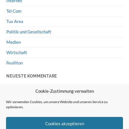
Internet
Tel Com
Tux Area
Politik und Gesellschaft
Medien
Wirtschaft
Feuillton
NEUESTE KOMMENTARE
Wolff von Rechenberg
zu
HiFi-Klassiker: LS3/5a
Cookie-Zustimmung verwalten
Guenter
zu
HiFi-Klassiker: LS3/5a
Wir verwenden Cookies, um unsere Website und unseren Service zu
optimieren.
Wolff von Rechenberg
zu
Linux Mint: Google Drive
integrieren
Cookies akzeptieren
Günter Link
zu
Linux Mint: Google Drive integrieren