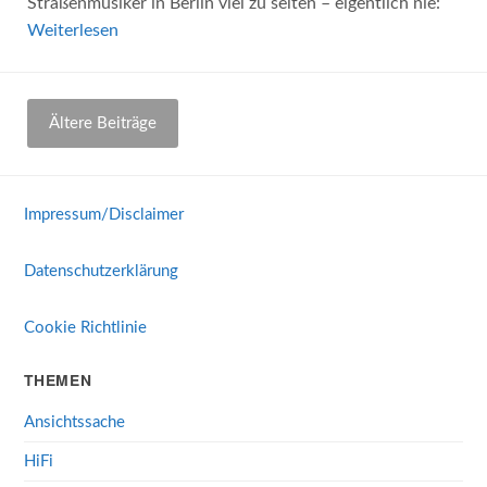
Straßenmusiker in Berlin viel zu selten – eigentlich nie:
Weiterlesen
Beitragsnavigation
Ältere Beiträge
Impressum/Disclaimer
Datenschutzerklärung
Cookie Richtlinie
THEMEN
Ansichtssache
HiFi