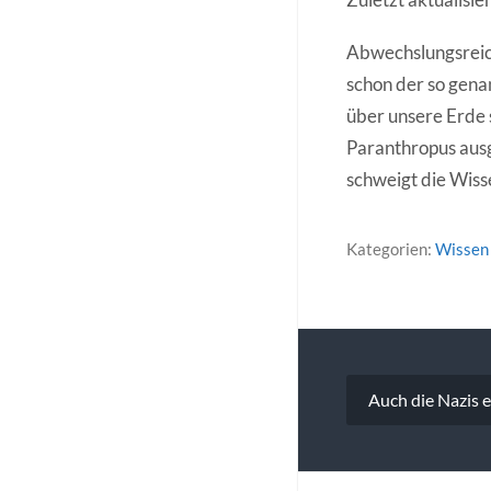
Abwechslungsreich
schon der so gen
über unsere Erde 
Paranthropus ausg
schweigt die Wiss
Kategorien:
Wissen 
Beitragsna
Auch die Nazis 