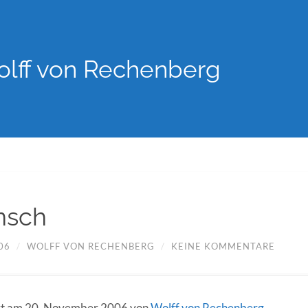
lff von Rechenberg
nsch
06
/
WOLFF VON RECHENBERG
/
KEINE KOMMENTARE
iert am 20. November 2006 von
Wolff von Rechenberg