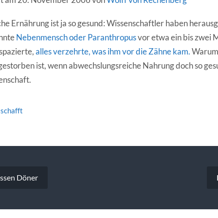
e Ernährung ist ja so gesund: Wissenschaftler haben heraus
annte
Nebenmensch oder Paranthropus
vor etwa ein bis zwei 
spazierte,
alles verzehrte, was ihm vor die Zähne kam.
Warum
estorben ist, wenn abwechslungsreiche Nahrung doch so gesu
enschaft.
schafft
vigation
essen Döner