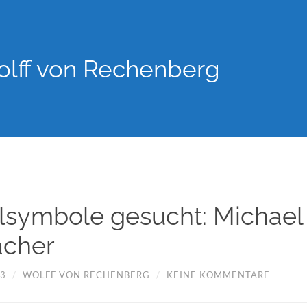
lff von Rechenberg
lsymbole gesucht: Michael
cher
03
/
WOLFF VON RECHENBERG
/
KEINE KOMMENTARE