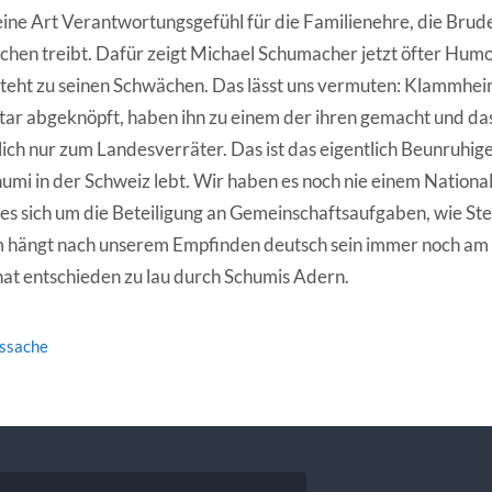
 eine Art Verantwortungsgefühl für die Familienehre, die Brud
chen treibt. Dafür zeigt Michael Schumacher jetzt öfter Hum
steht zu seinen Schwächen. Das lässt uns vermuten: Klammhei
Star abgeknöpft, haben ihn zu einem der ihren gemacht und das 
ich nur zum Landesverräter. Das ist das eigentlich Beunruhige
humi in der Schweiz lebt. Wir haben es noch nie einem Nationa
 sich um die Beteiligung an Gemeinschaftsaufgaben, wie St
hängt nach unserem Empfinden deutsch sein immer noch am B
nat entschieden zu lau durch Schumis Adern.
tssache
vigation