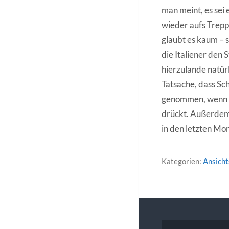
man meint, es sei
wieder aufs Trepp
glaubt es kaum – 
die Italiener den 
hierzulande natürl
Tatsache, dass Sc
genommen, wenn es
drückt. Außerdem 
in den letzten Mo
Kategorien:
Ansich
Beitragsna