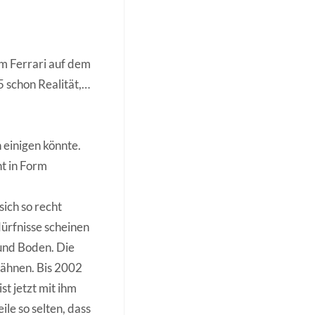
m Ferrari auf dem
 schon Realität,…
 einigen könnte.
nt in Form
sich so recht
dürfnisse scheinen
 und Boden. Die
gähnen. Bis 2002
t jetzt mit ihm
ile so selten, dass