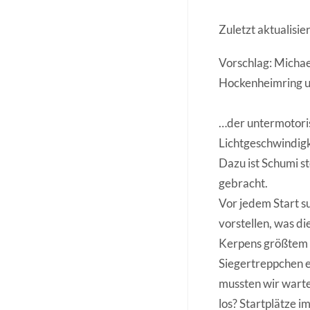
Zuletzt aktualisi
Vorschlag: Michae
Hockenheimring un
…der untermotoris
Lichtgeschwindigke
Dazu ist Schumi st
gebracht.
Vor jedem Start su
vorstellen, was d
Kerpens größtem S
Siegertreppchen e
mussten wir warte
los? Startplätze i