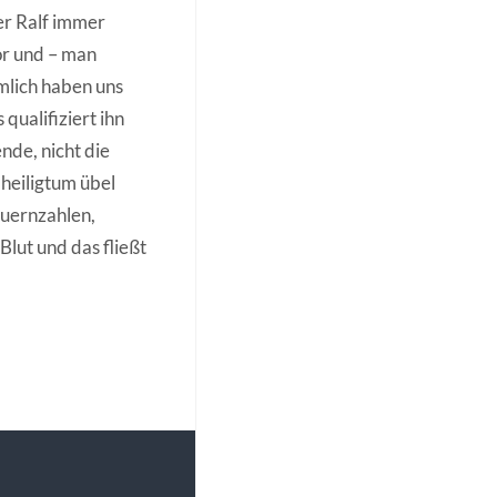
er Ralf immer
or und – man
mlich haben uns
qualifiziert ihn
nde, nicht die
lheiligtum übel
euernzahlen,
lut und das fließt