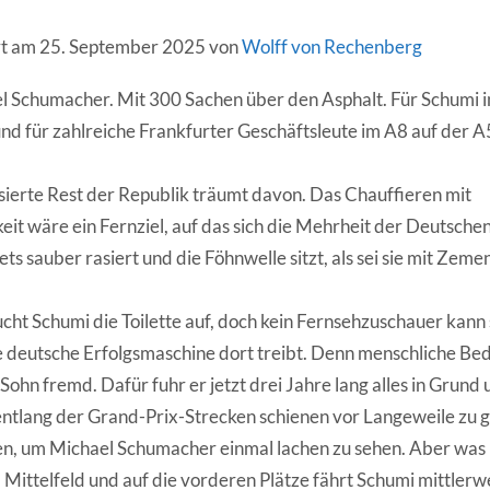
ert am 25. September 2025 von
Wolff von Rechenberg
l Schumacher. Mit 300 Sachen über den Asphalt. Für Schumi i
d für zahlreiche Frankfurter Geschäftsleute im A8 auf der A5
ierte Rest der Republik träumt davon. Das Chauffieren mit
it wäre ein Fernziel, auf das sich die Mehrheit der Deutschen
ets sauber rasiert und die Föhnwelle sitzt, als sei sie mit Zeme
cht Schumi die Toilette auf, doch kein Fernsehzuschauer kann 
ie deutsche Erfolgsmaschine dort treibt. Denn menschliche Be
ohn fremd. Dafür fuhr er jetzt drei Jahre lang alles in Grund
ntlang der Grand-Prix-Strecken schienen vor Langeweile zu 
n, um Michael Schumacher einmal lachen zu sehen. Aber was is
m Mittelfeld und auf die vorderen Plätze fährt Schumi mittlerwe