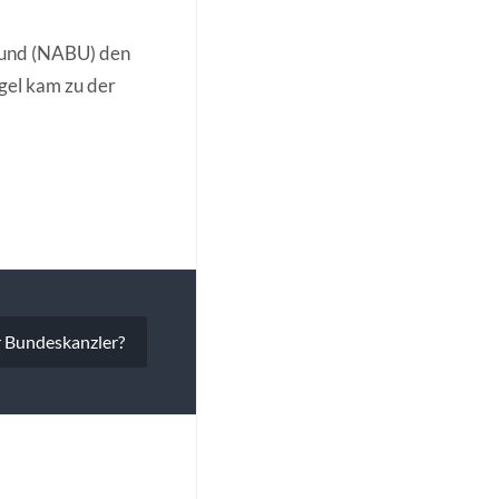
zbund (NABU) den
gel kam zu der
r Bundeskanzler?