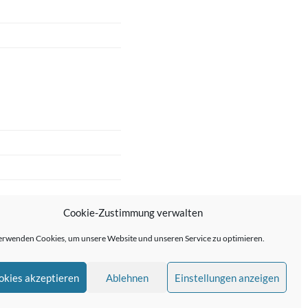
Cookie-Zustimmung verwalten
erwenden Cookies, um unsere Website und unseren Service zu optimieren.
okies akzeptieren
Ablehnen
Einstellungen anzeigen
me von
Anders Norén
—
↑ ↑