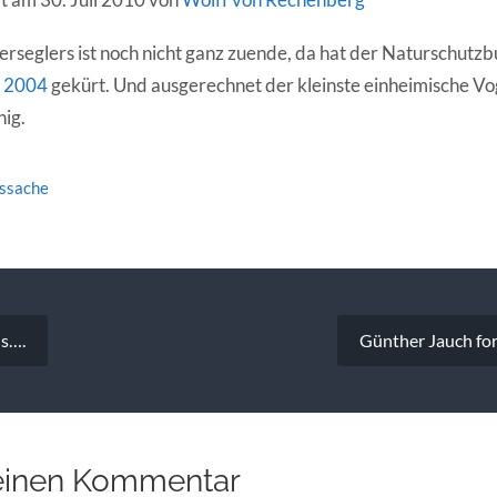
rseglers ist noch nicht ganz zuende, da hat der Naturschut
r 2004
gekürt. Und ausgerechnet der kleinste einheimische Vo
ig.
tssache
vigation
is….
Günther Jauch fo
einen Kommentar