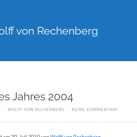
lff von Rechenberg
es Jahres 2004
3
/
WOLFF VON RECHENBERG
/
KEINE KOMMENTARE
rt am 30. Juli 2010 von
Wolff von Rechenberg