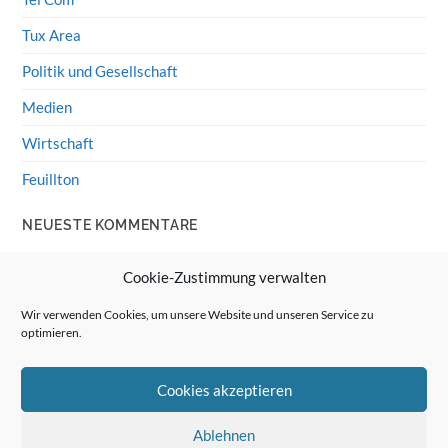
Tux Area
Politik und Gesellschaft
Medien
Wirtschaft
Feuillton
NEUESTE KOMMENTARE
Wolff von Rechenberg
zu
HiFi-Klassiker: LS3/5a
Cookie-Zustimmung verwalten
Guenter
zu
HiFi-Klassiker: LS3/5a
Wir verwenden Cookies, um unsere Website und unseren Service zu
optimieren.
Wolff von Rechenberg
zu
Linux Mint: Google Drive
integrieren
Cookies akzeptieren
Günter Link
zu
Linux Mint: Google Drive integrieren
Wolff von Rechenberg
zu
HiFi-Klassiker: Celestion 3
Ablehnen