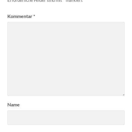
Erforderliche Felder sind mit
*
markiert
Kommentar
*
Name