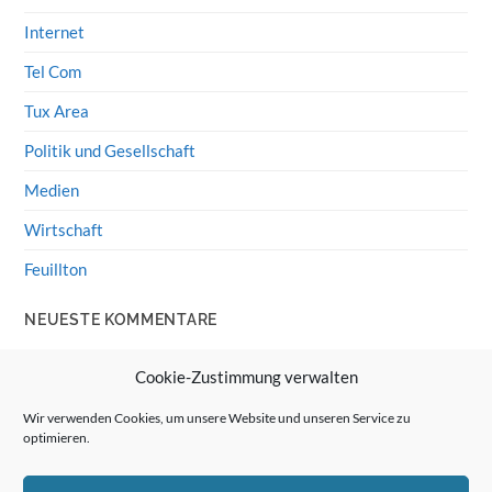
Internet
Tel Com
Tux Area
Politik und Gesellschaft
Medien
Wirtschaft
Feuillton
NEUESTE KOMMENTARE
Wolff von Rechenberg
zu
HiFi-Klassiker: LS3/5a
Cookie-Zustimmung verwalten
Guenter
zu
HiFi-Klassiker: LS3/5a
Wir verwenden Cookies, um unsere Website und unseren Service zu
optimieren.
Wolff von Rechenberg
zu
Linux Mint: Google Drive
integrieren