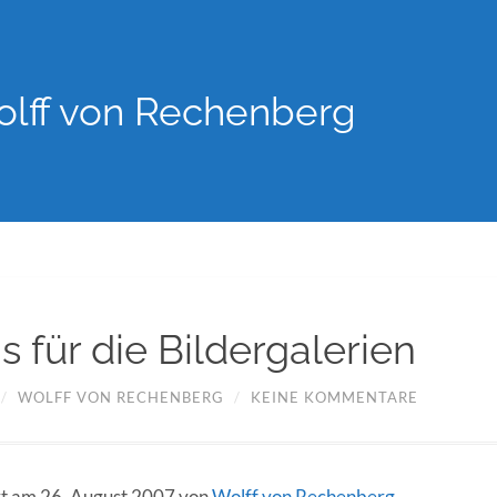
lff von Rechenberg
 für die Bildergalerien
/
WOLFF VON RECHENBERG
/
KEINE KOMMENTARE
ert am 26. August 2007 von
Wolff von Rechenberg