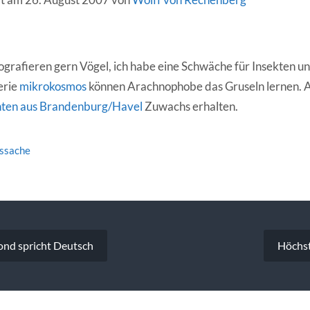
grafieren gern Vögel, ich habe eine Schwäche für Insekten un
erie
mikrokosmos
können Arachnophobe das Gruseln lernen.
hten aus Brandenburg/Havel
Zuwachs erhalten.
tssache
vigation
nd spricht Deutsch
Höchs