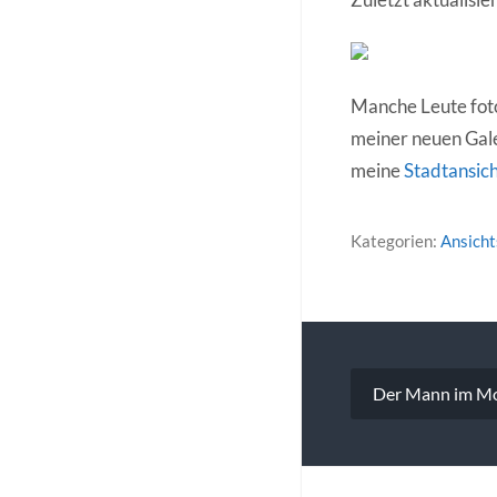
Manche Leute foto
meiner neuen Gal
meine
Stadtansic
Kategorien:
Ansich
Beitragsna
Der Mann im Mo