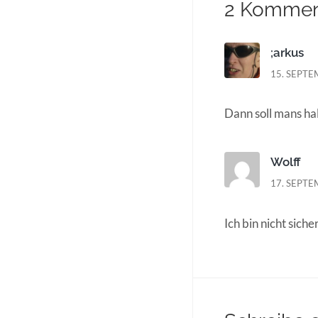
2 Kommen
;arkus
15. SEPTE
Dann soll mans hal
Wolff
17. SEPTE
Ich bin nicht sich