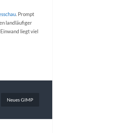
esschau
. Prompt
en landläufiger
 Einwand liegt viel
Neues GIMP