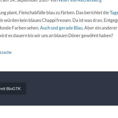
g plant, Fleischabfälle blau zu färben. Das berichtet die
Tag
 würden kein blaues Chappi fressen. Da ist was dran. Entgeg
Hunde Farben sehen.
Auch und gerade Blau
. Aber ein anderer
wird es dauern bis wir uns an blauen Döner gewöhnt haben?
tssache
vigation
 mit BloGTK