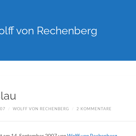
lff von Rechenberg
lau
007
/
WOLFF VON RECHENBERG
/
2 KOMMENTARE
ert am 14. September 2007 von
Wolff von Rechenberg