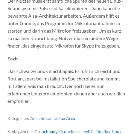
Der Nutzer muss erst sämtliche Spuren des neuen Linux-
Soundsystems Pulse radikal eliminieren. Dann kann die
bewährte Alsa-Architektur arbeiten. Außerdem hilft es
unter Gnome, das Programm für Mikrofonaufnahme zu
starten und darin das Mikrofon freizugeben. Um es kurz
zu machen: Crunchbang-Nutzer müssen andere Wege
finden, das eingebaute Mikrofon für Skype freizugeben.
Fazit
Das schwarze Linux macht Spaß. Es fühlt sich leicht und
flott an, spart bei Installation Speicherplatz und kommt
mit allem, was man braucht. Dennoch sei es nur
erfahrenen Linuxern empfohlen, denen aber auch wirklich
empfohlen.
Kategorien:
Ansichtssache
,
Tux Area
Schlagwörter:
Crunchbang
,
Cruncheee
,
EeePC
,
Fluxflux
,
linux
,