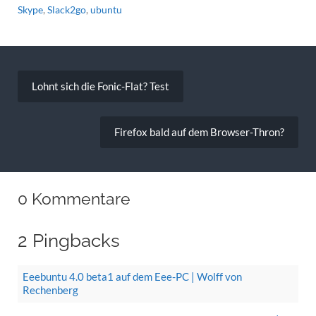
Skype
,
Slack2go
,
ubuntu
Beitragsnavigation
Lohnt sich die Fonic-Flat? Test
Firefox bald auf dem Browser-Thron?
0 Kommentare
2 Pingbacks
Eeebuntu 4.0 beta1 auf dem Eee-PC | Wolff von
Rechenberg