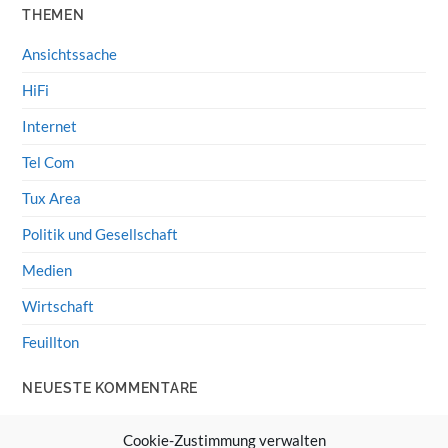
THEMEN
Ansichtssache
HiFi
Internet
Tel Com
Tux Area
Politik und Gesellschaft
Medien
Wirtschaft
Feuillton
NEUESTE KOMMENTARE
Wolff von Rechenberg
zu
HiFi-Klassiker: LS3/5a
Cookie-Zustimmung verwalten