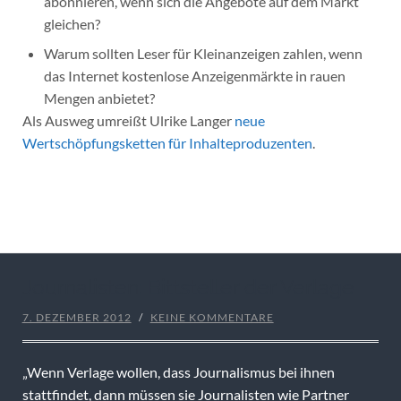
abonnieren, wenn sich die Angebote auf dem Markt
gleichen?
Warum sollten Leser für Kleinanzeigen zahlen, wenn
das Internet kostenlose Anzeigenmärkte in rauen
Mengen anbietet?
Als Ausweg umreißt Ulrike Langer
neue
Wertschöpfungsketten für Inhalteproduzenten
.
Journalisten: Bittsteller der Verlage
7. DEZEMBER 2012
/
KEINE KOMMENTARE
„Wenn Verlage wollen, dass Journalismus bei ihnen
stattfindet, dann müssen sie Journalisten wie Partner