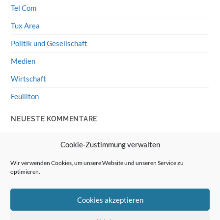
Tel Com
Tux Area
Politik und Gesellschaft
Medien
Wirtschaft
Feuillton
NEUESTE KOMMENTARE
Wolff von Rechenberg
zu
HiFi-Klassiker: LS3/5a
Cookie-Zustimmung verwalten
Guenter
zu
HiFi-Klassiker: LS3/5a
Wir verwenden Cookies, um unsere Website und unseren Service zu
optimieren.
Wolff von Rechenberg
zu
Linux Mint: Google Drive
integrieren
Cookies akzeptieren
Günter Link
zu
Linux Mint: Google Drive integrieren
Wolff von Rechenberg
zu
HiFi-Klassiker: Celestion 3