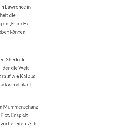
tin Lawrence in
heit die
 in „From Hell“.
geben können.
her: Sherlock
, der die Welt
arauf wie Kai aus
Blackwood plant
chen Mummenschanz
lot. Er spielt
l vorbereiten. Ach