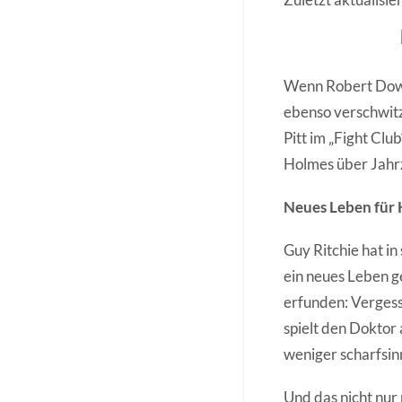
Wenn Robert Downe
ebenso verschwitz
Pitt im „Fight Clu
Holmes über Jahrz
Neues Leben für
Guy Ritchie hat i
ein neues Leben g
erfunden: Vergess
spielt den Doktor
weniger scharfsinn
Und das nicht nur