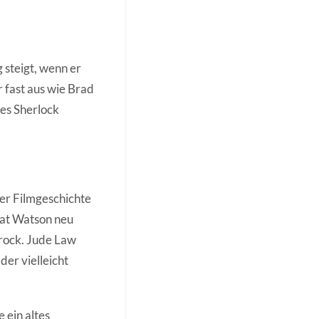
steigt, wenn er
 fast aus wie Brad
des Sherlock
er Filmgeschichte
hat Watson neu
hrock. Jude Law
der vielleicht
 ein altes