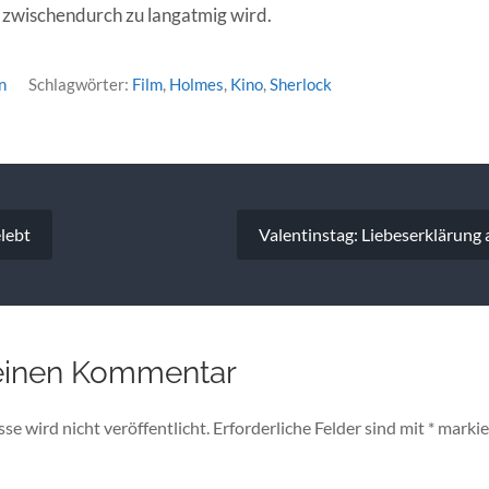
 zwischendurch zu langatmig wird.
n
Schlagwörter:
Film
,
Holmes
,
Kino
,
Sherlock
vigation
lebt
Valentinstag: Liebeserklärung 
einen Kommentar
e wird nicht veröffentlicht.
Erforderliche Felder sind mit
*
markie