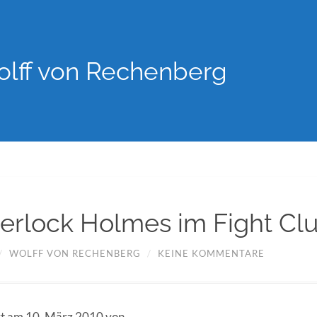
lff von Rechenberg
herlock Holmes im Fight Cl
/
WOLFF VON RECHENBERG
/
KEINE KOMMENTARE
ert am 10. März 2010 von