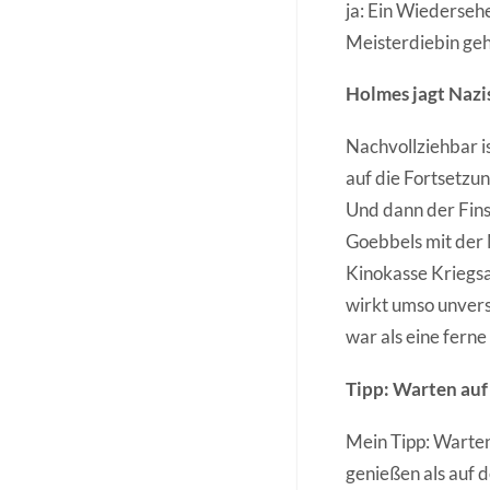
ja: Ein Wiederseh
Meisterdiebin geh
Holmes jagt Nazi
Nachvollziehbar is
auf die Fortsetzu
Und dann der Fins
Goebbels mit der 
Kinokasse Kriegsa
wirkt umso unverstä
war als eine fern
Tipp: Warten auf
Mein Tipp: Warten,
genießen als auf 