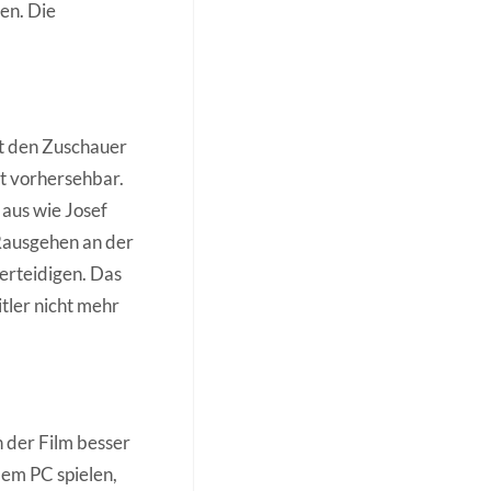
en. Die
et den Zuschauer
st vorhersehbar.
 aus wie Josef
Rausgehen an der
erteidigen. Das
itler nicht mehr
h der Film besser
dem PC spielen,