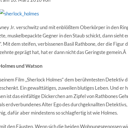
y Jr. verschwitz und mit enblößtem Oberkörper in den Ring 
te, muskelbepackte Gegner in den Staub schickt, dann sieht er
b“. Mit dem steifen, verbissenen Basil Rathbone, der die Figur 
ehnte geprägt hat, hat er dann nicht das Geringste gemein.Â
 Holmes und Watson
n seinem Film „Sherlock Holmes“ dem berühmtesten Detektiv d
eschenkt. Ein gewalttätiges, zuweilen blutiges Leben. Und er 
en ist das einfältige Dickerchen am Zipfel von Rathbones Ge
 als erdverbundenes Alter Ego des durchgeknallten Detektivs, 
ig, dafür aber mindestens so schlagfertig ist wie Holmes.
 mit den Fäusten. Wenn sich die beiden Wohnungsgenossen wie