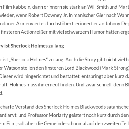
 Film kabbeln, dann erinnern sie stark an Will Smith und Mar
wieder, wenn Robert Downey Jr. in manischer Gier nach Wahr
doner Armenviertel durchstöbert, erinnert er an Johnny Depp
n finsteren Actionreißer mit viel schwarzem Humor hätten er
ry ist Sherlock Holmes zu lang
 ist „Sherlock Holmes“ zu lang. Auch die Story gibt nicht viel 
 Watson stellen den finsteren Lord Blackwood (Mark Strong)
Dieser wird hingerichtet und bestattet, entspringt aber kurz d
Gruft. Holmes muss ihn erneut finden. Und zwar schnell, denn 
d.
scharfe Verstand des Sherlock Holmes Blackwoods satanis
entlarvt, und Professor Moriarty geistert noch kurz durch den P
sem Film, soll aber die Gemeinde schonmal auf den zweiten Tei