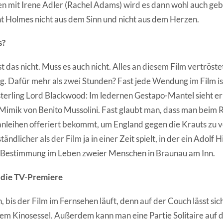
en mit Irene Adler (Rachel Adams) wird es dann wohl auch geb
t Holmes nicht aus dem Sinn und nicht aus dem Herzen.
s?
t das nicht. Muss es auch nicht. Alles an diesem Film vertröst
ng. Dafür mehr als zwei Stunden? Fast jede Wendung im Film i
terling Lord Blackwood: Im ledernen Gestapo-Mantel sieht er
Mimik von Benito Mussolini. Fast glaubt man, dass man beim 
nleihen offeriert bekommt, um England gegen die Krauts zu v
ndlicher als der Film ja in einer Zeit spielt, in der ein Adolf H
e Bestimmung im Leben zweier Menschen in Braunau am Inn.
 die TV-Premiere
 bis der Film im Fernsehen läuft, denn auf der Couch lässt sic
dem Kinosessel. Außerdem kann man eine Partie Solitaire auf 