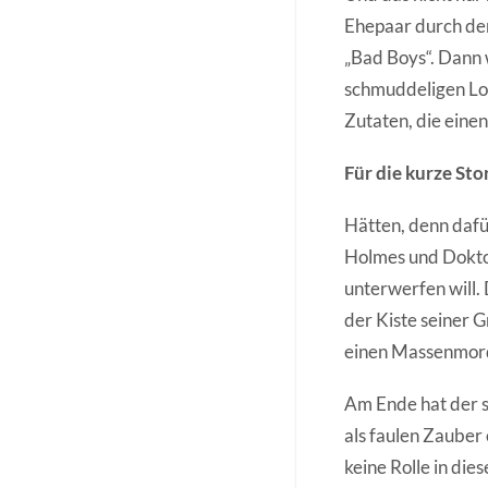
Ehepaar durch den
„Bad Boys“. Dann 
schmuddeligen Lon
Zutaten, die eine
Für die kurze Sto
Hätten, denn dafür
Holmes und Doktor
unterwerfen will. 
der Kiste seiner 
einen Massenmor
Am Ende hat der 
als faulen Zauber 
keine Rolle in die