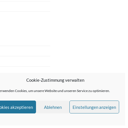
Cookie-Zustimmung verwalten
erwenden Cookies, um unsere Website und unseren Service zu optimieren.
okies akzeptieren
Ablehnen
Einstellungen anzeigen
me von
Anders Norén
—
↑ ↑