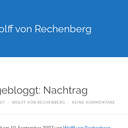
lff von Rechenberg
 gebloggt: Nachtrag
007
/
WOLFF VON RECHENBERG
/
KEINE KOMMENTARE
ert am 10. September 2007 von
Wolff von Rechenberg