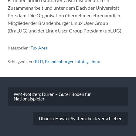
Er findet jährlich statt. Der 7. BLIT ist der dritte in
Zusammenarbeit und unter dem Dach der Universität
Potsdam. Die Organisation übernehmen ehrenamtlich
Mitglieder der Brandenburger Linux User Group
(BraLUG) und der Linux User Group Potsdam (upLUG).
Kategorien:
Tux Area
Schlagwörter:
BLIT
,
Brandenburger
,
Infotag
,
linux
Beitragsnavigation
WM-Notizen: Düren – Guter Boden für
Nationalspieler
Ubuntu-Howto: Systemcheck verschieben