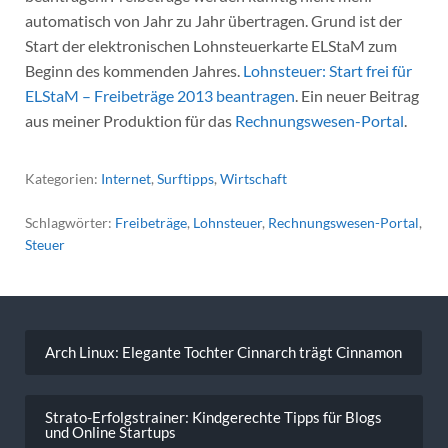
automatisch von Jahr zu Jahr übertragen. Grund ist der
Start der elektronischen Lohnsteuerkarte ELStaM zum
Beginn des kommenden Jahres.
Lohnsteuer: Start frei für
ELStaM – Freibeträge 2013 beantragen
. Ein neuer Beitrag
aus meiner Produktion für das
Rechnungswesen-Portal
.
Kategorien:
Internet
,
Surftipps
,
Wirtschaft
Schlagwörter:
Freibeträge
,
Lohnsteuer
,
Rechnungswesen-Portal
,
Steuer
Beitragsnavigation
Arch Linux: Elegante Tochter Cinnarch trägt Cinnamon
Strato-Erfolgstrainer: Kindgerechte Tipps für Blogs
und Online Startups