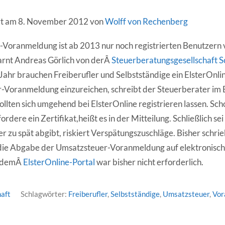
ert am 8. November 2012 von
Wolff von Rechenberg
Voranmeldung ist ab 2013 nur noch registrierten Benutzern 
arnt Andreas Görlich von derÂ
Steuerberatungsgesellschaft S
 Jahr brauchen Freiberufler und Selbstständige ein ElsterOnli
-Voranmeldung einzureichen, schreibt der Steuerberater im 
sollten sich umgehend bei ElsterOnline registrieren lassen. S
dere ein Zertifikat,heißt es in der Mitteilung. Schließlich sei
r zu spät abgibt, riskiert Verspätungszuschläge. Bisher schri
die Abgabe der Umsatzsteuer-Voranmeldung auf elektronisch
f demÂ
ElsterOnline-Portal
war bisher nicht erforderlich.
aft
Schlagwörter:
Freiberufler
,
Selbstständige
,
Umsatzsteuer
,
Vor