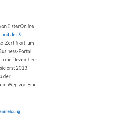
von ElsterOnline
chnitzler &
ne-Zertifikat, um
Business-Portal
chon die Dezember-
 sie erst 2013
eb der
em Weg vor. Eine
anmeldung