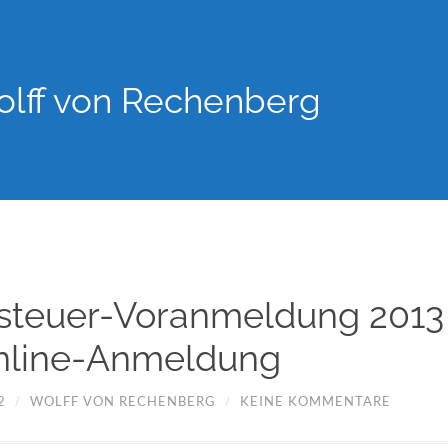
lff von Rechenberg
teuer-Voranmeldung 2013 
nline-Anmeldung
2
/
WOLFF VON RECHENBERG
/
KEINE KOMMENTARE