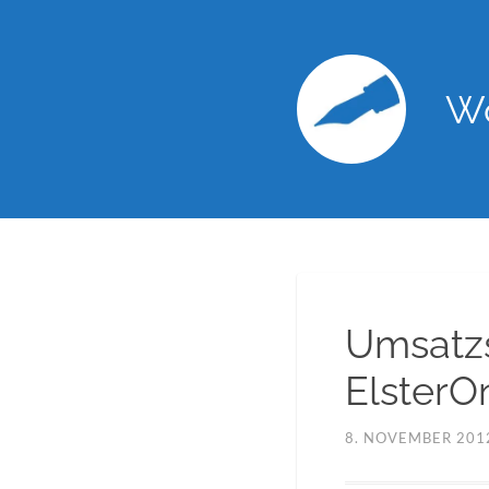
Wo
Umsatzs
ElsterO
8. NOVEMBER 201