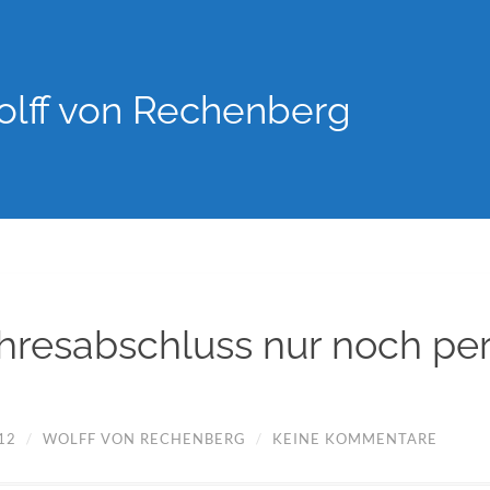
lff von Rechenberg
ahresabschluss nur noch per
12
/
WOLFF VON RECHENBERG
/
KEINE KOMMENTARE