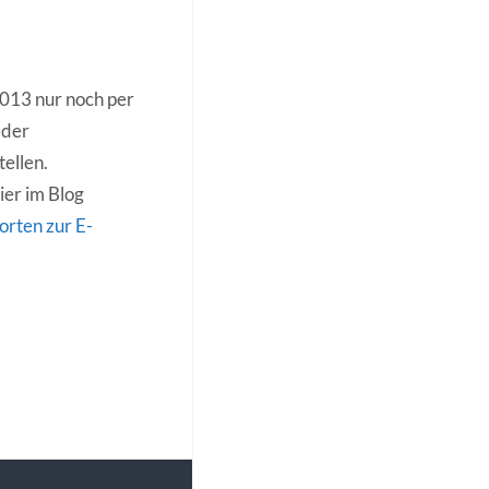
013 nur noch per
eder
tellen.
ier im Blog
rten zur E-