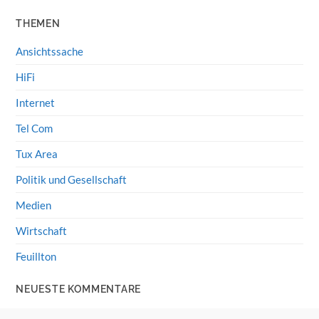
THEMEN
Ansichtssache
HiFi
Internet
Tel Com
Tux Area
Politik und Gesellschaft
Medien
Wirtschaft
Feuillton
NEUESTE KOMMENTARE
Wolff von Rechenberg
zu
HiFi-Klassiker: LS3/5a